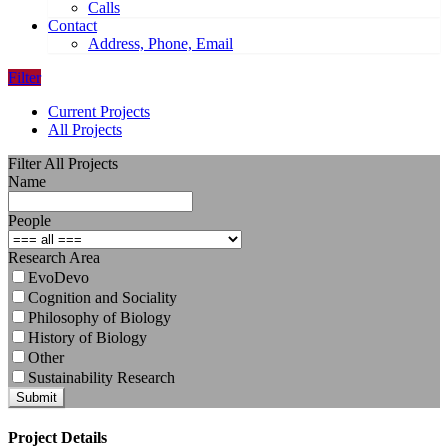
Calls
Contact
Address, Phone, Email
Filter
Current Projects
All Projects
Filter All Projects
Name
People
Research Area
EvoDevo
Cognition and Sociality
Philosophy of Biology
History of Biology
Other
Sustainability Research
Submit
Project Details