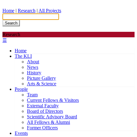
Home
|
Research
|
All Projects
Search
Research
☰
Home
The KLI
About
News
History
Picture Gallery
Arts & Science
People
Team
Current Fellows & Visitors
External Faculty
Board of Directors
Scientific Advisory Board
All Fellows & Alumni
Former Officers
Events