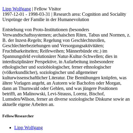
Lipp Wolfgang
| Fellow Visitor
1997-12-01 - 1998-03-31 | Research area: Cognition and Sociality
Ursprünge der Familie in der Humanevolution
Entstehung von Proto-Institutionen (besonders
Verwandtschaftssystemen; archaischen Riten, Tabus und Normen, z.
B. der Inzest-Regeln; Regelung von Geschlechtsrollen,
Geschlechterbeziehungen und Versorgungsaktivitäten;
Fruchtbarkeitsriten; Reifeweihen; Männerbünde etc.) im
Spannungsfeld evolutionärer Natur-Kultur-Schwellen; dies in
interdisziplinärer Perspektive, in Aufarbeitung insbesondere
ethologischer und soziobiologischer, ferner ethnologischer
(völkerkundlicher), soziologischer und allgemeiner
kulturwissenschaftlicher Literatur. Die Bemühungen knüpfen, was
ältere Vorlagen angeht, an Autoren wie Bachofen oder Morgan,
dann an Thurnwald oder Gehlen, und was jüngere Positionen
betrifft, an Malinowski, Levi-Strauss, Lorenz, Bischof,
Lumsden/Wilson, ferner an diverse soziologische Diskurse sowie an
aktuelle eigene Arbeiten an.
Fellow/Researcher
Lipp Wolfgang